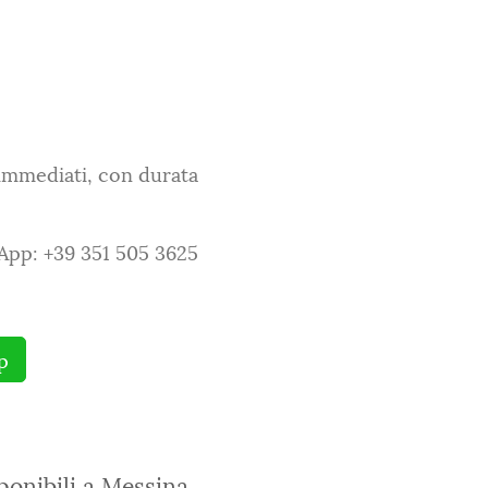
 immediati, con durata
sApp: +39 351 505 3625
p
ponibili a Messina