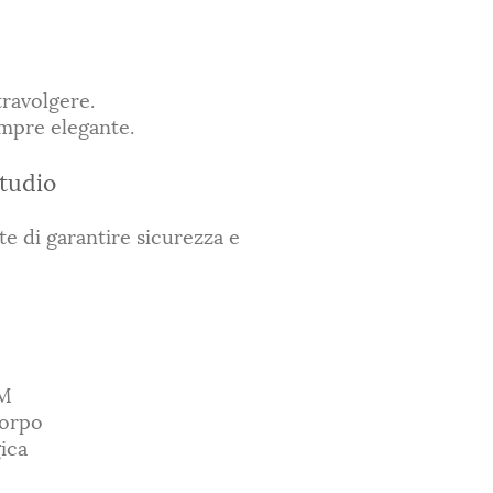
travolgere.
mpre elegante.
studio
tte di garantire sicurezza e
EM
corpo
ica