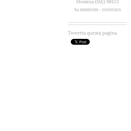
Messina (ME) 98123
Tel 090693590 - 3515053625
Tweetta questa pagina