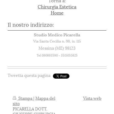
Torna a:
Chirurgia Estetica
Home
Il nostro indirizzo:
Studio Medico Picarella
Via Santa Cecilia n. 98, is. 115
Messina (ME) 98123
Tel 090693590 - 3515053625
Tweetta questa pagina
Stampa
|
Mappa del
Vista web
sito
PICARELLA DOTT.
GIUSEPPE CHIRURGIA